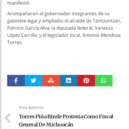
manifestó.
Acompañaron al gobernador integrantes de su
gabinete legal y ampliado; el alcalde de Tzintzuntzan,
Patricio García Alva; la diputada federal, Vanessa
López Carrillo; y el legislador local, Antonio Mendoza
Torres.
Faceboo
Twitter
Stumble
linkedin
Pinteres
WhatsAp
k
t
pt
Nota Anterior
Torres Piña Rinde Protesta Como Fiscal
General De Michoacán