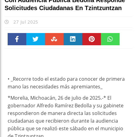
Con Audiencia Pública Bedolla Responde
Solicitudes Ciudadanas En Tzintzuntzan
27 Jul 2025
Faceboo
Twitter
Stumble
linkedin
Pinteres
WhatsAp
k
t
pt
• _Recorre todo el estado para conocer de primera
mano las necesidades más apremiantes_
*Morelia, Michoacán, 26 de julio de 2025.-* El
gobernador Alfredo Ramírez Bedolla y su gabinete
respondieron de manera directa las solicitudes
ciudadanas que recibieron durante la audiencia
pública que se realizó este sábado en el municipio
de Tzintzuntzan.