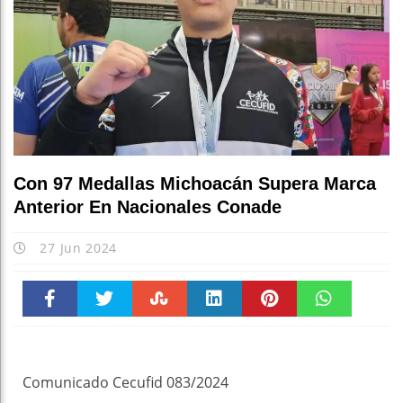
Con 97 Medallas Michoacán Supera Marca
Anterior En Nacionales Conade
27 Jun 2024
Faceboo
Twitter
Stumble
linkedin
Pinteres
WhatsAp
k
t
pt
Comunicado Cecufid 083/2024