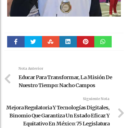
Faceboo
Twitter
Stumble
linkedin
Pinteres
WhatsAp
k
t
pt
Nota Anterior
Educar Para Transformar, La Misión De
Nuestro Tiempo: Nacho Campos
Siguiente Nota
Mejora Regulatoria Y Tecnologías Digitales,
Binomio Que Garantiza Un Estado Eficaz Y
Equitativo En México: 75 Legislatura