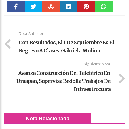
Faceboo
Twitter
Stumble
linkedin
Pinteres
WhatsAp
k
t
pt
Nota Anterior
Con Resultados, El 1 De Septiembre Es El
Regreso A Clases: Gabriela Molina
Siguiente Nota
Avanza Construcción Del Teleférico En
Uruapan, Supervisa Bedolla Trabajos De
Infraestructura
Nota Relacionada