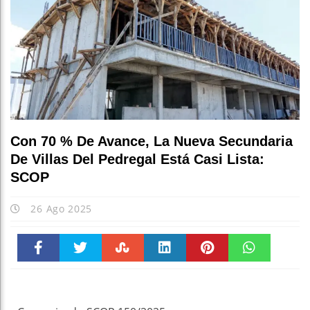
Con 70 % De Avance, La Nueva Secundaria
De Villas Del Pedregal Está Casi Lista:
SCOP
26 Ago 2025
Faceboo
Twitter
Stumble
linkedin
Pinteres
WhatsAp
k
t
pt