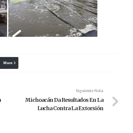
More
linkedin
Pinterest
Siguiente Nota
a
Michoacán Da Resultados En La
Lucha Contra La Extorsión