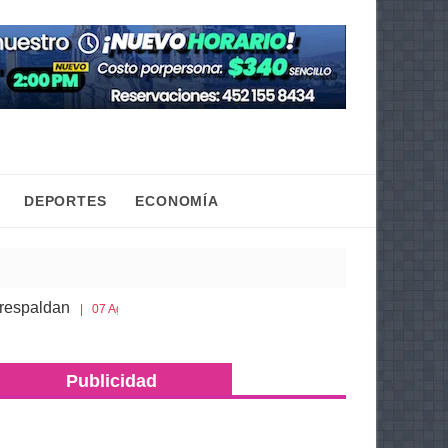
DEPORTES
ECONOMÍA
Gaby Molina promueve que niñas y adolescentes c
07 Ago 2026
gura más de 500 dosis de metanfetamina y máquinas tragamoneda
Publicidad