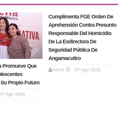
Cumplimenta FGE Orden De
Aprehensión Contra Presunto
Responsable Del Homicidio
De La Exdirectora De
Seguridad Pública De
Angamacutiro
a Promueve Que
Adm3
07 Ago 2026
olescentes
 Su Propio Futuro
07 Ago 2026