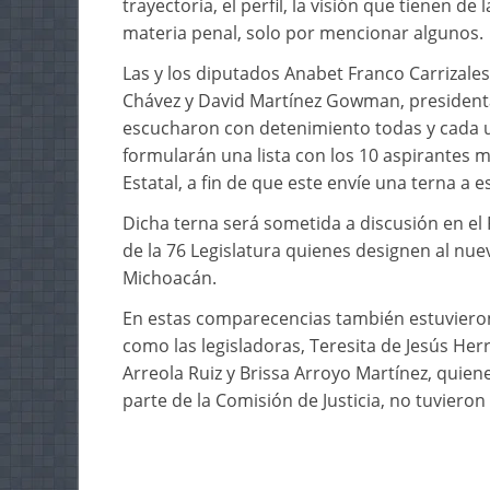
trayectoria, el perfil, la visión que tienen de
materia penal, solo por mencionar algunos.
Las y los diputados Anabet Franco Carrizales
Chávez y David Martínez Gowman, presidenta 
escucharon con detenimiento todas y cada u
formularán una lista con los 10 aspirantes me
Estatal, a fin de que este envíe una terna a e
Dicha terna será sometida a discusión en el
de la 76 Legislatura quienes designen al nuev
Michoacán.
En estas comparecencias también estuvieron
como las legisladoras, Teresita de Jesús He
Arreola Ruiz y Brissa Arroyo Martínez, quie
parte de la Comisión de Justicia, no tuvieron