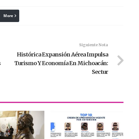
More
linkedin
Pinterest
Siguiente Nota
Histórica Expansión Aérea Impulsa
s
Turismo Y Economía En Michoacán:
Sectur