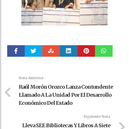
Faceboo
Twitter
Stumble
linkedin
Pinteres
WhatsAp
k
t
pt
Nota Anterior
Raúl Morón Orozco Lanza Contundente
Llamado A La Unidad Por El Desarrollo
Económico Del Estado
Siguiente Nota
Lleva SEE Bibliotecas Y Libros A Siete