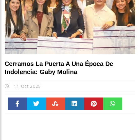
Cerramos La Puerta A Una Época De
Indolencia: Gaby Molina
11 Oct 2025
Faceboo
Twitter
Stumble
linkedin
Pinteres
WhatsAp
k
t
pt