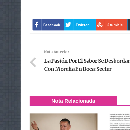
Facebook
Twitter
Stumble
Nota Anterior
La Pasión Por El Sabor Se Desbordar
Con Morelia En Boca: Sectur
Nota Relacionada