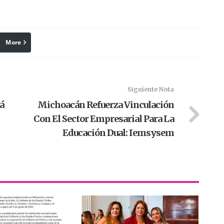
More
linkedin
Pinterest
Siguiente Nota
á
Michoacán Refuerza Vinculación
Con El Sector Empresarial Para La
Educación Dual: Iemsysem