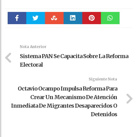
Faceboo
Twitter
Stumble
linkedin
Pinteres
WhatsAp
k
t
pt
Nota Anterior
Sistema PAN Se Capacita Sobre La Reforma
Electoral
Siguiente Nota
Octavio Ocampo Impulsa Reforma Para
Crear Un Mecanismo De Atención
Inmediata De Migrantes Desaparecidos O
Detenidos