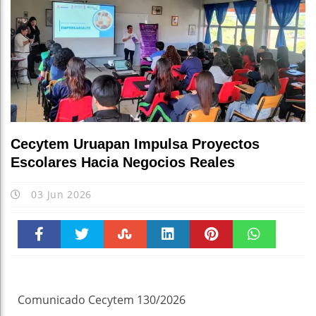
Cecytem Uruapan Impulsa Proyectos
Escolares Hacia Negocios Reales
03 Jun 2026
Faceboo
Twitter
Stumble
linkedin
Pinteres
WhatsAp
k
t
pt
Comunicado Cecytem 130/2026