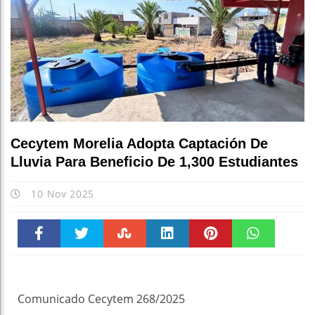
Cecytem Morelia Adopta Captación De
Lluvia Para Beneficio De 1,300 Estudiantes
10 Nov 2025
Faceboo
Twitter
Stumble
linkedin
Pinteres
WhatsAp
k
t
pt
Comunicado Cecytem 268/2025