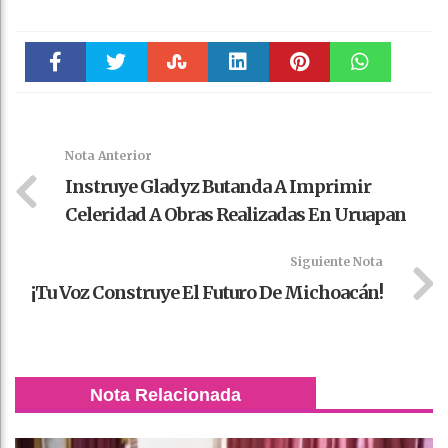
Faceboo
Twitter
Stumble
linkedin
Pinteres
WhatsAp
k
t
pt
Nota Anterior
Instruye Gladyz Butanda A Imprimir
Celeridad A Obras Realizadas En Uruapan
Siguiente Nota
¡Tu Voz Construye El Futuro De Michoacán!
Nota Relacionada