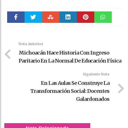
Faceboo
Twitter
Stumble
linkedin
Pinteres
WhatsAp
k
t
pt
Nota Anterior
Michoacán Hace Historia Con Ingreso
Paritario En La Normal De Educación Física
Siguiente Nota
En Las Aulas Se Construye La
Transformación Social: Docentes
Galardonados