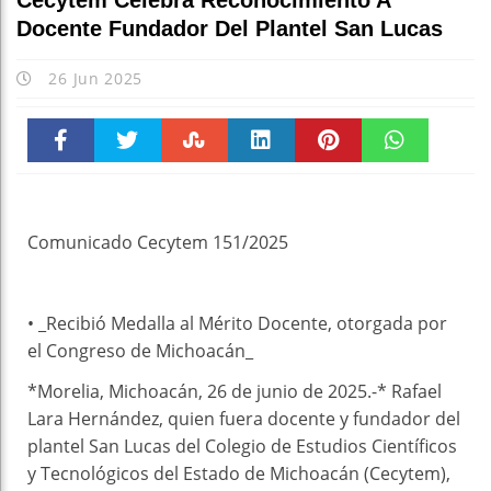
Cecytem Celebra Reconocimiento A
Docente Fundador Del Plantel San Lucas
26 Jun 2025
Faceboo
Twitter
Stumble
linkedin
Pinteres
WhatsAp
k
t
pt
Comunicado Cecytem 151/2025
• _Recibió Medalla al Mérito Docente, otorgada por
el Congreso de Michoacán_
*Morelia, Michoacán, 26 de junio de 2025.-* Rafael
Lara Hernández, quien fuera docente y fundador del
plantel San Lucas del Colegio de Estudios Científicos
y Tecnológicos del Estado de Michoacán (Cecytem),