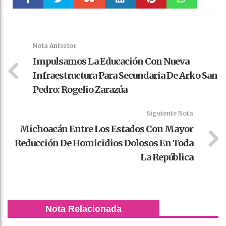
Faceboo
Twitter
Stumble
linkedin
Pinteres
WhatsAp
k
t
pt
Nota Anterior
Impulsamos La Educación Con Nueva
Infraestructura Para Secundaria De Arko San
Pedro: Rogelio Zarazúa
Siguiente Nota
Michoacán Entre Los Estados Con Mayor
Reducción De Homicidios Dolosos En Toda
La República
Nota Relacionada