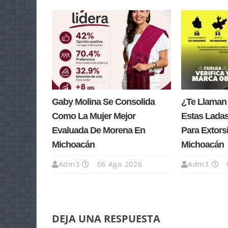
Gaby Molina Se Consolida
¿Te Llaman
Como La Mujer Mejor
Estas Lada
Evaluada De Morena En
Para Extors
Michoacán
Michoacán
Adm3
06 Ago 2026
Adm3
DEJA UNA RESPUESTA