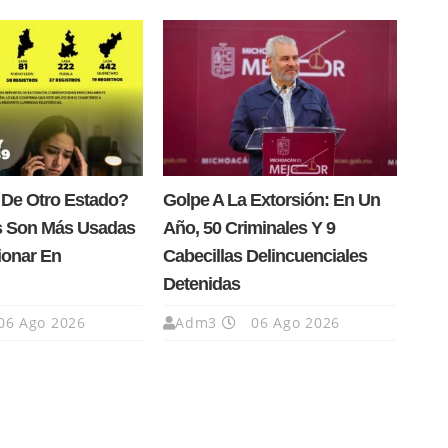
 De Otro Estado?
Golpe A La Extorsión: En Un
s Son Más Usadas
Año, 50 Criminales Y 9
ionar En
Cabecillas Delincuenciales
Detenidas
06 Ago 2026
Adm3
06 Ago 2026