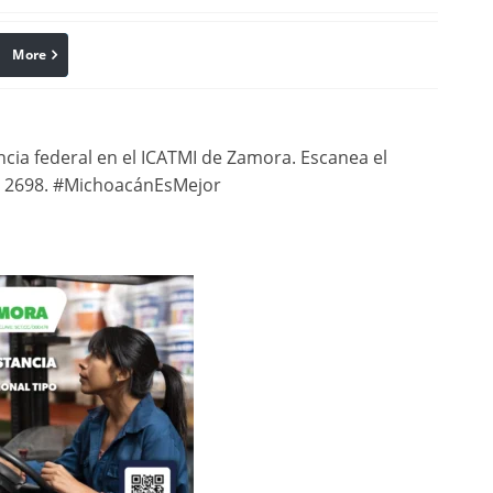
More
linkedin
Pinterest
encia federal en el ICATMI de Zamora. Escanea el
60 2698. #MichoacánEsMejor