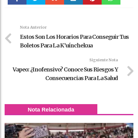
Faceboo
Twitter
Stumble
linkedin
Pinteres
WhatsAp
k
t
pt
Nota Anterior
Estos Son Los Horarios Para Conseguir Tus
Boletos Para La K’uínchekua
Siguiente Nota
Vapeo: ¿Inofensivo? Conoce Sus Riesgos Y
Consecuencias Para La Salud
Nota Relacionada