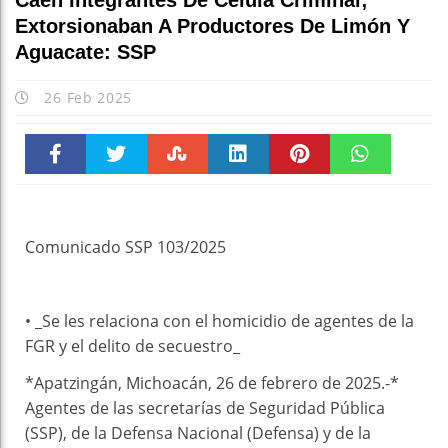
Caen Integrantes De Célula Criminal;
E
Extorsionaban A Productores De Limón Y
Aguacate: SSP
26 Feb 2025
Faceboo
Twitter
Stumble
linkedin
Pinteres
WhatsAp
k
t
pt
Comunicado SSP 103/2025
• _Se les relaciona con el homicidio de agentes de la
FGR y el delito de secuestro_
*Apatzingán, Michoacán, 26 de febrero de 2025.-*
Agentes de las secretarías de Seguridad Pública
(SSP), de la Defensa Nacional (Defensa) y de la