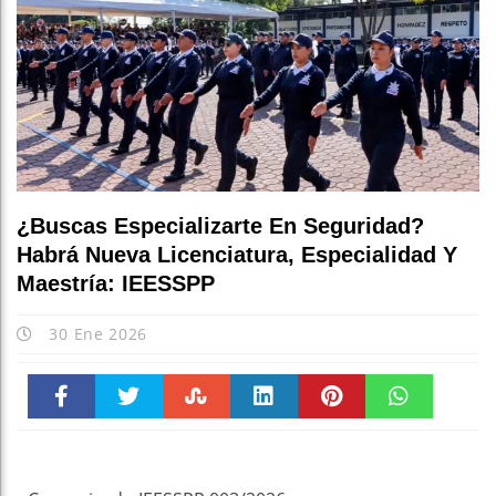
¿Buscas Especializarte En Seguridad?
Habrá Nueva Licenciatura, Especialidad Y
Maestría: IEESSPP
30 Ene 2026
Faceboo
Twitter
Stumble
linkedin
Pinteres
WhatsAp
k
t
pt