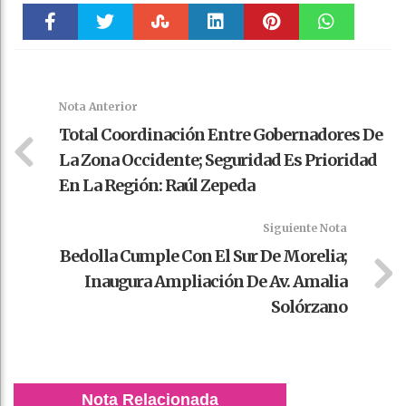
Faceboo
Twitter
Stumble
linkedin
Pinteres
WhatsAp
k
t
pt
Nota Anterior
Total Coordinación Entre Gobernadores De
La Zona Occidente; Seguridad Es Prioridad
En La Región: Raúl Zepeda
Siguiente Nota
Bedolla Cumple Con El Sur De Morelia;
Inaugura Ampliación De Av. Amalia
Solórzano
Nota Relacionada