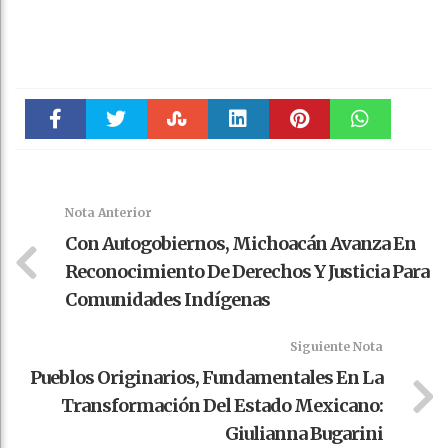
Faceboo
Twitter
Stumble
linkedin
Pinteres
WhatsAp
k
t
pt
Nota Anterior
Con Autogobiernos, Michoacán Avanza En
Reconocimiento De Derechos Y Justicia Para
Comunidades Indígenas
Siguiente Nota
Pueblos Originarios, Fundamentales En La
Transformación Del Estado Mexicano:
Giulianna Bugarini