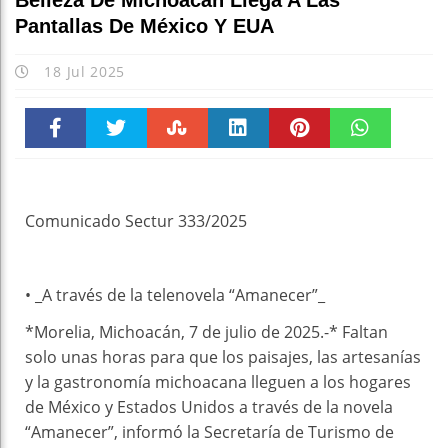
Belleza De Michoacán Llega A Las
Pantallas De México Y EUA
18 Jul 2025
Faceboo
Twitter
Stumble
linkedin
Pinteres
WhatsAp
k
t
pt
Comunicado Sectur 333/2025
• _A través de la telenovela “Amanecer”_
*Morelia, Michoacán, 7 de julio de 2025.-* Faltan
solo unas horas para que los paisajes, las artesanías
y la gastronomía michoacana lleguen a los hogares
de México y Estados Unidos a través de la novela
“Amanecer”, informó la Secretaría de Turismo de