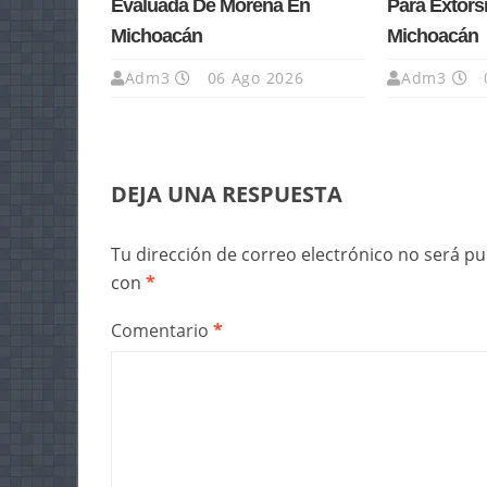
Evaluada De Morena En
Para Extors
Michoacán
Michoacán
Adm3
06 Ago 2026
Adm3
DEJA UNA RESPUESTA
Tu dirección de correo electrónico no será pu
con
*
Comentario
*