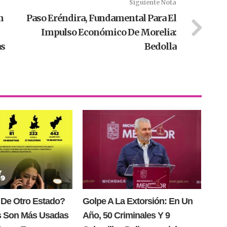
Siguiente Nota
n
Paso Eréndira, Fundamental Para El
Impulso Económico De Morelia:
as
Bedolla
 De Otro Estado?
Golpe A La Extorsión: En Un
s Son Más Usadas
Año, 50 Criminales Y 9