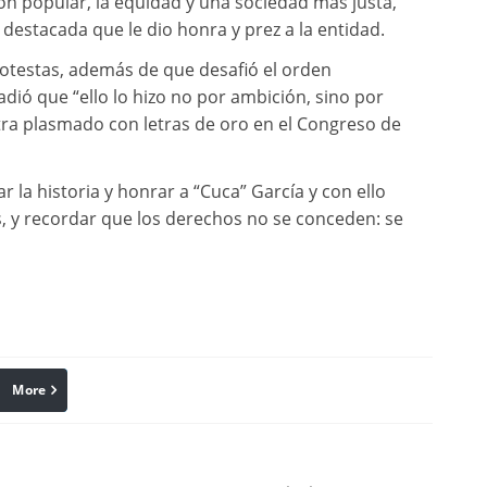
n popular, la equidad y una sociedad más justa,
destacada que le dio honra y prez a la entidad.
rotestas, además de que desafió el orden
adió que “ello lo hizo no por ambición, sino por
ra plasmado con letras de oro en el Congreso de
ar la historia y honrar a “Cuca” García y con ello
, y recordar que los derechos no se conceden: se
More
linkedin
Pinterest