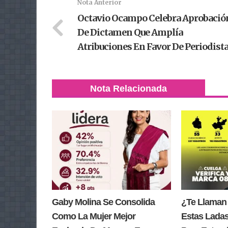
Nota Anterior
Octavio Ocampo Celebra Aprobació
De Dictamen Que Amplía
Atribuciones En Favor De Periodist
Nota Relacionada
Gaby Molina Se Consolida
¿Te Llaman
Como La Mujer Mejor
Estas Lada