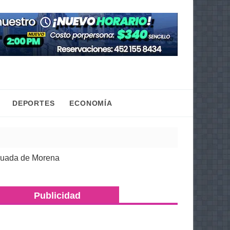
DEPORTES
ECONOMÍA
 Michoacán
¿Te llaman de otro estado? Estas lad
| 06 Ago 2026
Publicidad