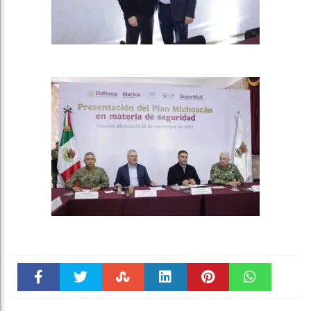
Faceboo
Twitter
Stumble
linkedin
Pinteres
WhatsAp