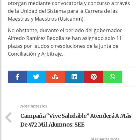
otorgan mediante convocatoria y concurso a través
de la Unidad del Sistema para la Carrera de las
Maestras y Maestros (Usicamm).
No obstante, durante el periodo del gobernador
Alfredo Ramírez Bedolla se han asignado solo 11
plazas por laudos o resoluciones de la Junta de
Conciliación y Arbitraje.
Faceboo
Twitter
Stumble
linkedin
Pinteres
WhatsAp
k
t
pt
Nota Anterior
Campaña “Vive Saludable” Atenderá A Más
De 472 Mil Alumnos: SEE
Siguiente Nota