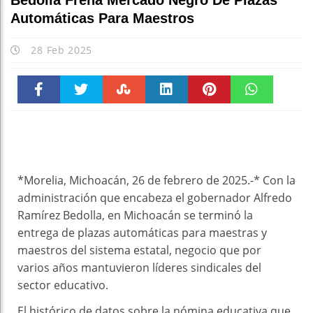
Bedolla Frena Mercado Negro De Plazas
Automáticas Para Maestros
28 Feb 2025
Faceboo
Twitter
Stumble
linkedin
Pinteres
WhatsAp
k
t
pt
*Morelia, Michoacán, 26 de febrero de 2025.-* Con la
administración que encabeza el gobernador Alfredo
Ramírez Bedolla, en Michoacán se terminó la
entrega de plazas automáticas para maestras y
maestros del sistema estatal, negocio que por
varios años mantuvieron líderes sindicales del
sector educativo.
El histórico de datos sobre la nómina educativa que