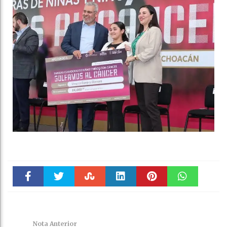
Faceboo
Twitter
Stumble
linkedin
Pinteres
WhatsAp
k
t
pt
Nota Anterior