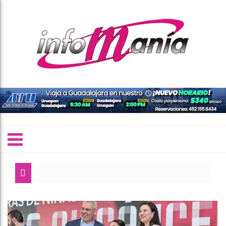
I
D
A