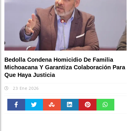
Bedolla Condena Homicidio De Familia
Michoacana Y Garantiza Colaboración Para
Que Haya Justicia
23 Ene 2026
Faceboo
Twitter
Stumble
linkedin
Pinteres
WhatsAp
k
t
pt