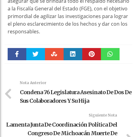
asegurar que se brindará todo el respaldo necesario
a la Fiscalía General del Estado (FGE), con el objetivo
primordial de agilizar las investigaciones para lograr
el pleno esclarecimiento de los hechos y dar con los
responsables.
Faceboo
Twitter
Stumble
linkedin
Pinteres
WhatsAp
k
t
pt
Nota Anterior
Condena 76 Legislatura Asesinato De Dos De
Sus Colaboradores Y Su Hija
Siguiente Nota
Lamenta Junta De Coordinación Política Del
Congreso De Michoacán Muerte De