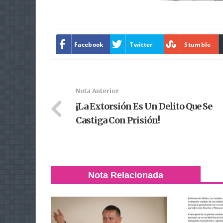
Facebook
Twitter
Stumble
Nota Anterior
¡La Extorsión Es Un Delito Que Se
Castiga Con Prisión!
Nota Relacionada