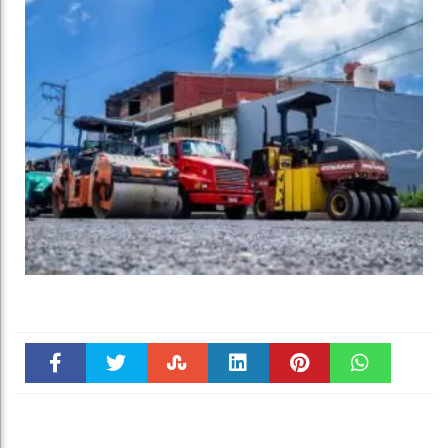
Faceboo
Twitter
Stumble
linkedin
Pinteres
WhatsAp
k
t
pt