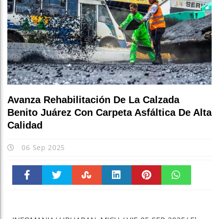
Avanza Rehabilitación De La Calzada
Benito Juárez Con Carpeta Asfáltica De Alta
Calidad
06 Sep 2025
Faceboo
Twitter
Stumble
linkedin
Pinteres
WhatsAp
k
t
pt