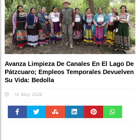
Avanza Limpieza De Canales En El Lago De
Pátzcuaro; Empleos Temporales Devuelven
Su Vida: Bedolla
16 May 2026
Faceboo
Twitter
Stumble
linkedin
Pinteres
WhatsAp
k
t
pt