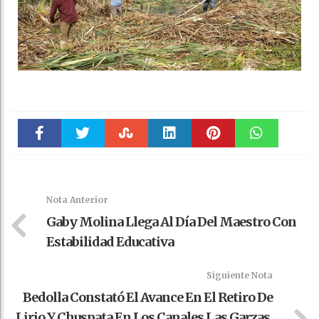
Faceboo
Twitter
Stumble
linkedin
Pinteres
WhatsAp
k
t
pt
Nota Anterior
Gaby Molina Llega Al Día Del Maestro Con
Estabilidad Educativa
Siguiente Nota
Bedolla Constató El Avance En El Retiro De
Lirio Y Chuspata En Los Canales Las Garzas,