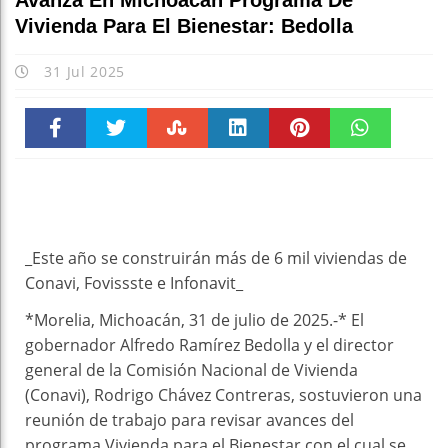
Avanza En Michoacán Programa De
Vivienda Para El Bienestar: Bedolla
31 Jul 2025
Faceboo
Twitter
Stumble
linkedin
Pinteres
WhatsAp
k
t
pt
_Este año se construirán más de 6 mil viviendas de
Conavi, Fovissste e Infonavit_
*Morelia, Michoacán, 31 de julio de 2025.-* El
gobernador Alfredo Ramírez Bedolla y el director
general de la Comisión Nacional de Vivienda
(Conavi), Rodrigo Chávez Contreras, sostuvieron una
reunión de trabajo para revisar avances del
programa Vivienda para el Bienestar con el cual se