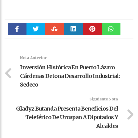
Faceboo
Twitter
Stumble
linkedin
Pinteres
WhatsAp
k
t
pt
Nota Anterior
Inversión Histórica En Puerto Lázaro
Cárdenas Detona Desarrollo Industrial:
Sedeco
Siguiente Nota
Gladyz Butanda Presenta Beneficios Del
Teleférico De Uruapan A Diputados Y
Alcaldes