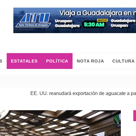
S
ESTATALES
POLÍTICA
NOTA ROJA
CULTURA
EE. UU. reanudará exportación de aguacate a partir de ma
Cumplimenta FGE orden de aprehensión contra presunto res