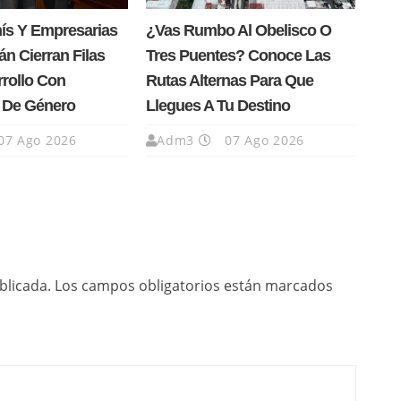
nís Y Empresarias
¿Vas Rumbo Al Obelisco O
n Cierran Filas
Tres Puentes? Conoce Las
rrollo Con
Rutas Alternas Para Que
a De Género
Llegues A Tu Destino
07 Ago 2026
Adm3
07 Ago 2026
blicada.
Los campos obligatorios están marcados