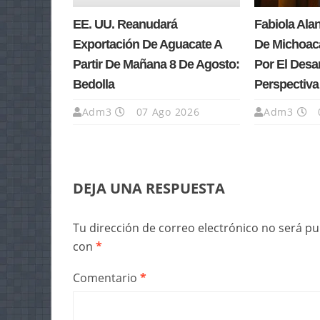
EE. UU. Reanudará
Fabiola Ala
Exportación De Aguacate A
De Michoacá
Partir De Mañana 8 De Agosto:
Por El Desa
Bedolla
Perspectiv
Adm3
07 Ago 2026
Adm3
DEJA UNA RESPUESTA
Tu dirección de correo electrónico no será pu
con
*
Comentario
*