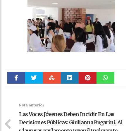
Faceboo
Twitter
Stumble
linkedin
Pinteres
WhatsAp
k
t
pt
Nota Anterior
Las Voces Jóvenes Deben Incidir En Las
Decisiones Públicas: Giulianna Bugarini, Al
Clausurar Parlamento Juvenil Incluyente