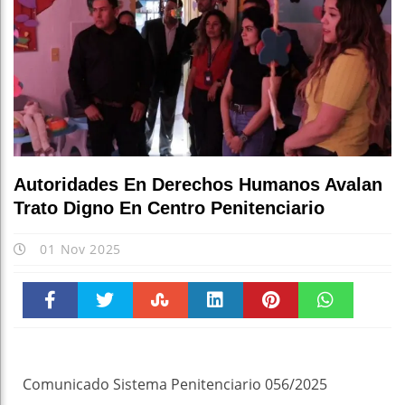
Autoridades En Derechos Humanos Avalan
Trato Digno En Centro Penitenciario
01 Nov 2025
Faceboo
Twitter
Stumble
linkedin
Pinteres
WhatsAp
k
t
pt
Comunicado Sistema Penitenciario 056/2025