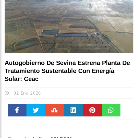
Autogobierno De Sevina Estrena Planta De
Tratamiento Sustentable Con Energía
Solar: Ceac
02 Ene 2026
Faceboo
Twitter
Stumble
linkedin
Pinteres
WhatsAp
k
t
pt