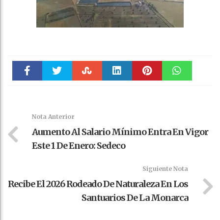
Faceboo
Twitter
Stumble
linkedin
Pinteres
WhatsAp
k
t
pt
Nota Anterior
Aumento Al Salario Mínimo Entra En Vigor
Este 1 De Enero: Sedeco
Siguiente Nota
Recibe El 2026 Rodeado De Naturaleza En Los
Santuarios De La Monarca