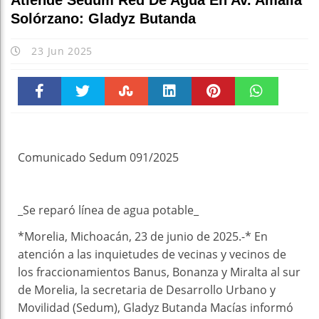
Atiende Sedum Red De Agua En Av. Amalia
Solórzano: Gladyz Butanda
23 Jun 2025
Faceboo
Twitter
Stumble
linkedin
Pinteres
WhatsAp
k
t
pt
Comunicado Sedum 091/2025
_Se reparó línea de agua potable_
*Morelia, Michoacán, 23 de junio de 2025.-* En
atención a las inquietudes de vecinas y vecinos de
los fraccionamientos Banus, Bonanza y Miralta al sur
de Morelia, la secretaria de Desarrollo Urbano y
Movilidad (Sedum), Gladyz Butanda Macías informó