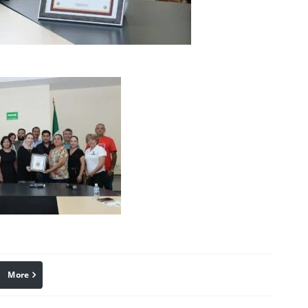
More
linkedin
Pinterest