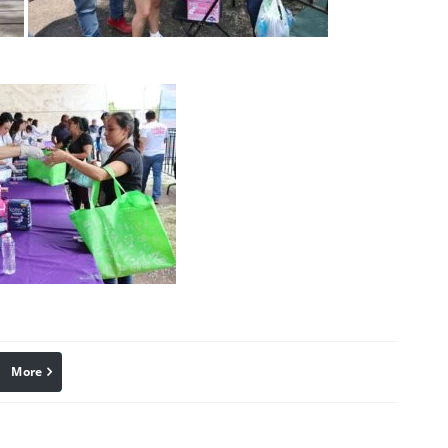
More
linkedin
Pinterest