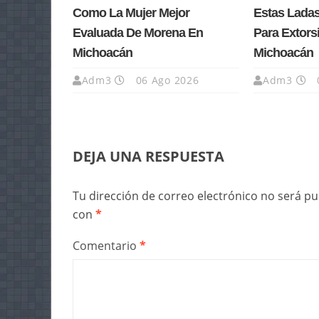
Como La Mujer Mejor
Estas Lada
Evaluada De Morena En
Para Extors
Michoacán
Michoacán
Adm3
06 Ago 2026
Adm3
DEJA UNA RESPUESTA
Tu dirección de correo electrónico no será pu
con
*
Comentario
*