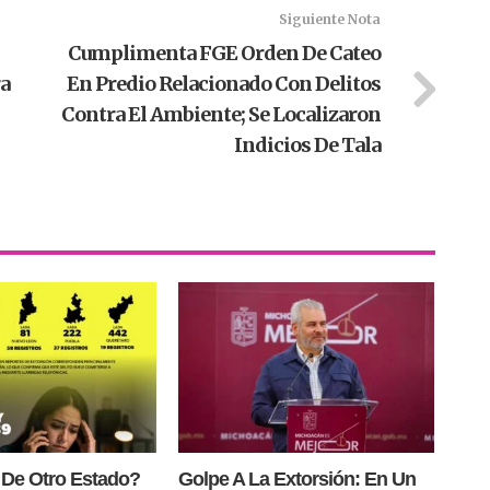
Siguiente Nota
Cumplimenta FGE Orden De Cateo
ra
En Predio Relacionado Con Delitos
Contra El Ambiente; Se Localizaron
Indicios De Tala
 De Otro Estado?
Golpe A La Extorsión: En Un