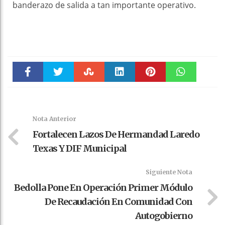
banderazo de salida a tan importante operativo.
Faceboo
Twitter
Stumble
linkedin
Pinteres
WhatsAp
k
t
pt
Nota Anterior
Fortalecen Lazos De Hermandad Laredo
Texas Y DIF Municipal
Siguiente Nota
Bedolla Pone En Operación Primer Módulo
De Recaudación En Comunidad Con
Autogobierno