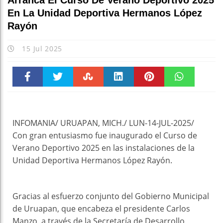
Arranca El Curso De Verano Deportivo 2025
En La Unidad Deportiva Hermanos López
Rayón
15 Jul 2025
Faceboo
Twitter
Stumble
linkedin
Pinteres
WhatsAp
k
t
pt
INFOMANIA/ URUAPAN, MICH./ LUN-14-JUL-2025/
Con gran entusiasmo fue inaugurado el Curso de
Verano Deportivo 2025 en las instalaciones de la
Unidad Deportiva Hermanos López Rayón.
Gracias al esfuerzo conjunto del Gobierno Municipal
de Uruapan, que encabeza el presidente Carlos
Manzo, a través de la Secretaría de Desarrollo