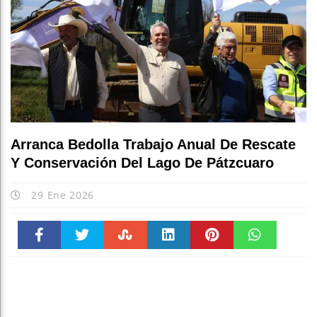
Arranca Bedolla Trabajo Anual De Rescate
Y Conservación Del Lago De Pátzcuaro
29 Ene 2026
Faceboo
Twitter
Stumble
linkedin
Pinteres
WhatsAp
k
t
pt