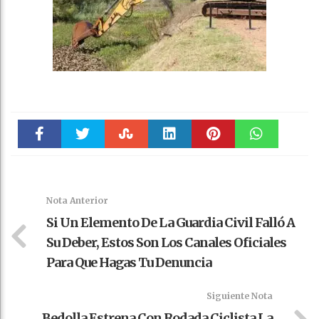
Faceboo
Twitter
Stumble
linkedin
Pinteres
WhatsAp
k
t
pt
Nota Anterior
Si Un Elemento De La Guardia Civil Falló A
Su Deber, Estos Son Los Canales Oficiales
Para Que Hagas Tu Denuncia
Siguiente Nota
Bedolla Estrena Con Rodada Ciclista La