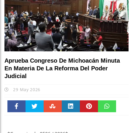
Aprueba Congreso De Michoacán Minuta
En Materia De La Reforma Del Poder
Judicial
29 May 2026
Faceboo
Twitter
Stumble
linkedin
Pinteres
WhatsAp
k
t
pt