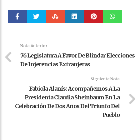
Faceboo
Twitter
Stumble
linkedin
Pinteres
WhatsAp
k
t
pt
Nota Anterior
76 Legislatura A Favor De Blindar Elecciones
De Injerencias Extranjeras
Siguiente Nota
Fabiola Alanís: Acompañemos A La
Presidenta Claudia Sheinbaum En La
Celebración De Dos Años Del Triunfo Del
Pueblo