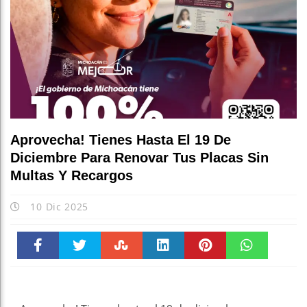
Aprovecha! Tienes Hasta El 19 De
Diciembre Para Renovar Tus Placas Sin
Multas Y Recargos
10 Dic 2025
Faceboo
Twitter
Stumble
linkedin
Pinteres
WhatsAp
k
t
pt