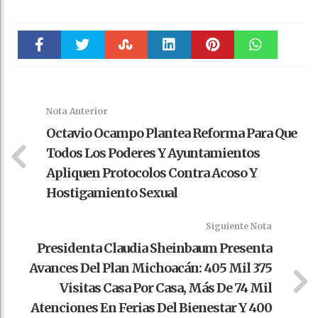
Faceboo
Twitter
Stumble
linkedin
Pinteres
WhatsAp
k
t
pt
Nota Anterior
Octavio Ocampo Plantea Reforma Para Que
Todos Los Poderes Y Ayuntamientos
Apliquen Protocolos Contra Acoso Y
Hostigamiento Sexual
Siguiente Nota
Presidenta Claudia Sheinbaum Presenta
Avances Del Plan Michoacán: 405 Mil 375
Visitas Casa Por Casa, Más De 74 Mil
Atenciones En Ferias Del Bienestar Y 400