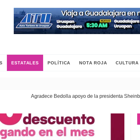
S
ESTATALES
POLÍTICA
NOTA ROJA
CULTURA
Agradece Bedolla apoyo de la presidenta Sheinbaum para 
Las mujeres construimos la paz con trabajo y desde el terri