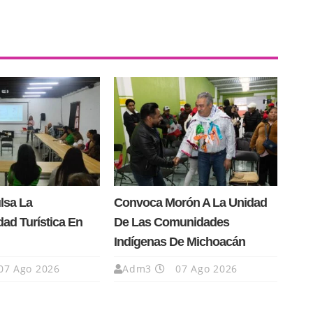
lsa La
Convoca Morón A La Unidad
dad Turística En
De Las Comunidades
Indígenas De Michoacán
07 Ago 2026
Adm3
07 Ago 2026