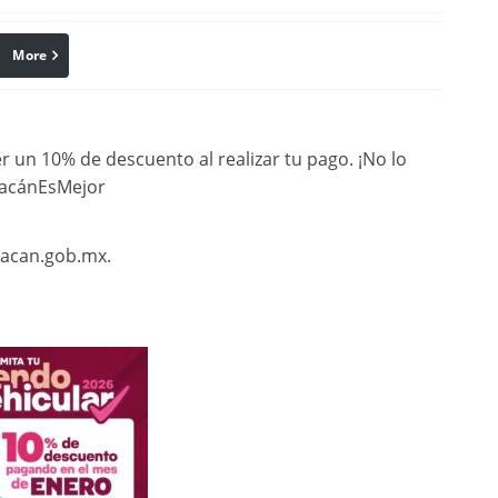
More
linkedin
Pinterest
 un 10% de descuento al realizar tu pago. ¡No lo
hoacánEsMejor
oacan.gob.mx.