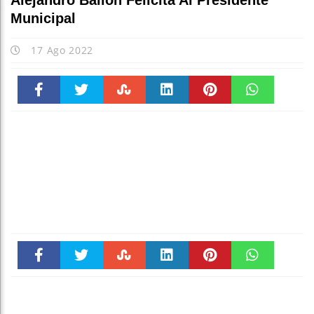
Alejandro Bailón Felicita Al Presidente
Municipal
17 Ago 2022
Faceboo
Twitter
Stumble
linkedin
Pinteres
WhatsAp
k
t
pt
Faceboo
Twitter
Stumble
linkedin
Pinteres
WhatsAp
k
t
pt