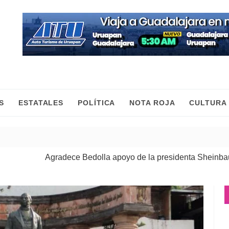
S
ESTATALES
POLÍTICA
NOTA ROJA
CULTURA
ece Bedolla apoyo de la presidenta Sheinbaum para reforzar 
ujeres construimos la paz con trabajo y desde el territorio: Ga