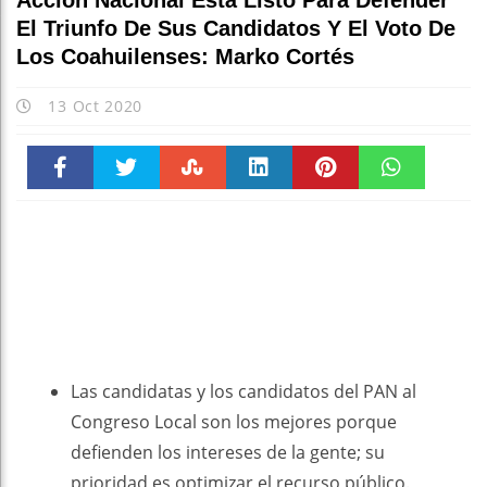
Acción Nacional Está Listo Para Defender
El Triunfo De Sus Candidatos Y El Voto De
Los Coahuilenses: Marko Cortés
13 Oct 2020
Faceboo
Twitter
Stumble
linkedin
Pinteres
WhatsAp
k
t
pt
Las candidatas y los candidatos del PAN al
Congreso Local son los mejores porque
defienden los intereses de la gente; su
prioridad es optimizar el recurso público.