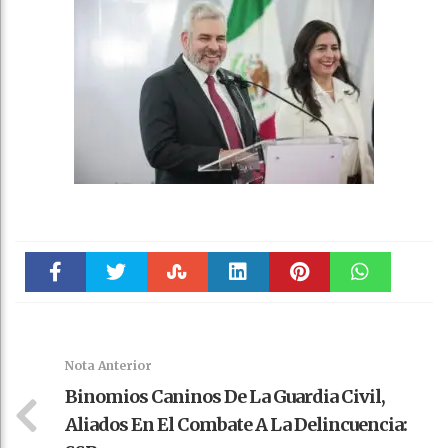
Faceboo
Twitter
Stumble
linkedin
Pinteres
WhatsAp
k
t
pt
Nota Anterior
Binomios Caninos De La Guardia Civil,
Aliados En El Combate A La Delincuencia: