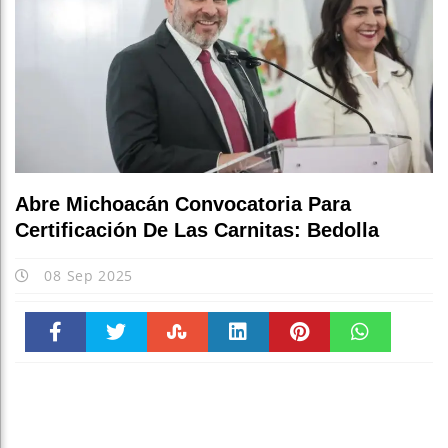
Abre Michoacán Convocatoria Para
Certificación De Las Carnitas: Bedolla
08 Sep 2025
Faceboo
Twitter
Stumble
linkedin
Pinteres
WhatsAp
k
t
pt