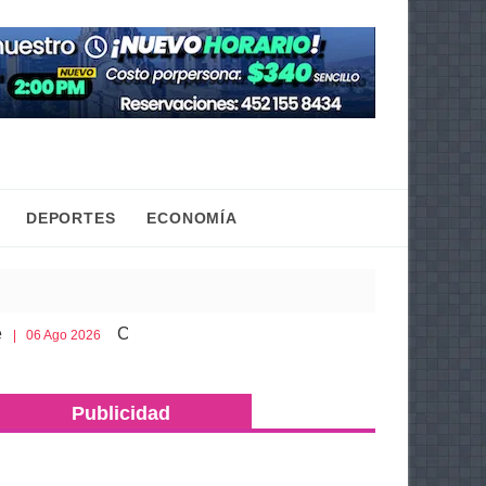
DEPORTES
ECONOMÍA
Cobaem ofrece bachillerato sabatino para mayores de 20 a
6
Publicidad