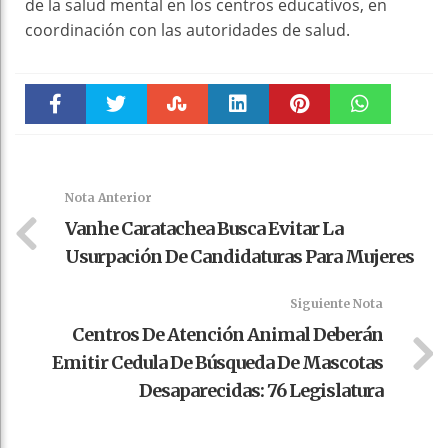
de la salud mental en los centros educativos, en
coordinación con las autoridades de salud.
Faceboo
Twitter
Stumble
linkedin
Pinteres
WhatsAp
k
t
pt
Nota Anterior
Vanhe Caratachea Busca Evitar La
Usurpación De Candidaturas Para Mujeres
Siguiente Nota
Centros De Atención Animal Deberán
Emitir Cedula De Búsqueda De Mascotas
Desaparecidas: 76 Legislatura