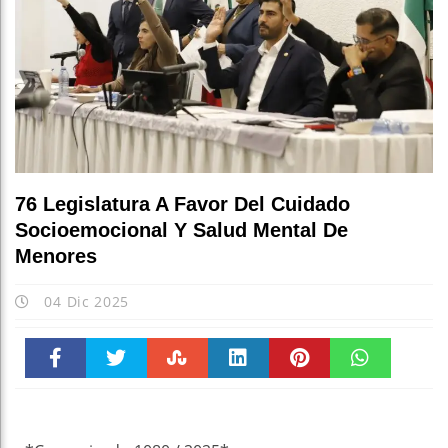
76 Legislatura A Favor Del Cuidado
Socioemocional Y Salud Mental De
Menores
04 Dic 2025
Faceboo
Twitter
Stumble
linkedin
Pinteres
WhatsAp
k
t
pt