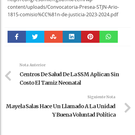
content/uploads/Convocatoria-Presea-STJN-Ario-
1815-comisio%CC%81n-de-justicia-2023-2024.pdf
Faceboo
Twitter
Stumble
linkedin
Pinteres
WhatsAp
k
t
pt
Nota Anterior
Centros De Salud De La SSM Aplican Sin
Costo El Tamiz Neonatal
Siguiente Nota
Mayela Salas Hace Un Llamado A La Unidad
Y Buena Voluntad Política