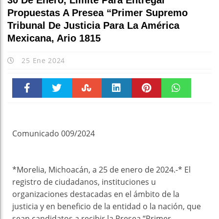
30 De Enero, Límite Para Entregar
Propuestas A Presea “Primer Supremo
Tribunal De Justicia Para La América
Mexicana, Ario 1815
25 Ene 2024
Faceboo
Twitter
Stumble
linkedin
Pinteres
WhatsAp
k
t
pt
Comunicado 009/2024
*Morelia, Michoacán, a 25 de enero de 2024.-* El
registro de ciudadanos, instituciones u
organizaciones destacadas en el ámbito de la
justicia y en beneficio de la entidad o la nación, que
sean candidatos a recibir la Presea “Primer