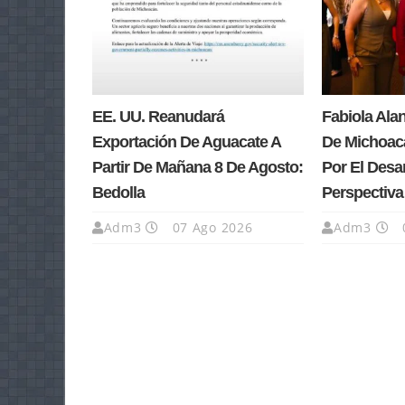
EE. UU. Reanudará
Fabiola Ala
Exportación De Aguacate A
De Michoacá
Partir De Mañana 8 De Agosto:
Por El Desa
Bedolla
Perspectiv
Adm3
07 Ago 2026
Adm3