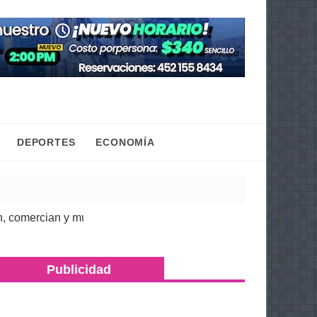
DEPORTES
ECONOMÍA
rcian y mueven la economía regional: Torres Piña
| 07 Ago 2026
Publicidad