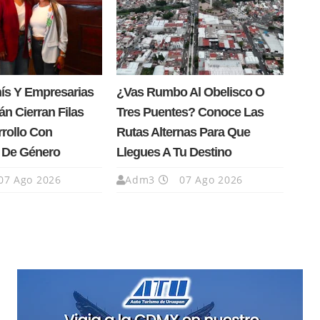
nís Y Empresarias
¿Vas Rumbo Al Obelisco O
n Cierran Filas
Tres Puentes? Conoce Las
rrollo Con
Rutas Alternas Para Que
a De Género
Llegues A Tu Destino
07 Ago 2026
Adm3
07 Ago 2026