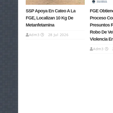
SSP Apoya En Cateo A La
FGE Obtiene
FGE, Localizan 10 Kg De
Proceso Co
Metanfetamina
Presuntos 
Robo De Ve
Adm3
28 Jul 2026
Violencia E
Adm3