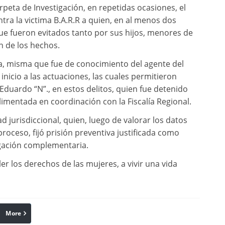
peta de Investigación, en repetidas ocasiones, el
ntra la victima B.A.R.R a quien, en al menos dos
que fueron evitados tanto por sus hijos, menores de
n de los hechos.
a, misma que fue de conocimiento del agente del
inicio a las actuaciones, las cuales permitieron
 Eduardo “N”., en estos delitos, quien fue detenido
mentada en coordinación con la Fiscalía Regional.
d jurisdiccional, quien, luego de valorar los datos
roceso, fijó prisión preventiva justificada como
igación complementaria.
r los derechos de las mujeres, a vivir una vida
More
linkedin
Pinterest