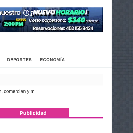
DEPORTES
ECONOMÍA
ercian y mueven la economía regional: Torres Piña
| 07 Ago 202
Publicidad