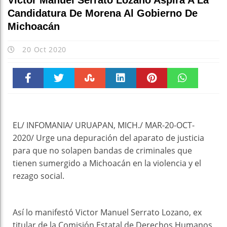
Víctor Manuel Serrato Lozano Aspira A La
Candidatura De Morena Al Gobierno De
Michoacán
20 Oct 2020
Faceboo
Twitter
Stumble
linkedin
Pinteres
WhatsAp
k
t
pt
EL/ INFOMANIA/ URUAPAN, MICH./ MAR-20-OCT-
2020/ Urge una depuración del aparato de justicia
para que no solapen bandas de criminales que
tienen sumergido a Michoacán en la violencia y el
rezago social.
Así lo manifestó Victor Manuel Serrato Lozano, ex
titular de la Comisión Estatal de Derechos Humanos,