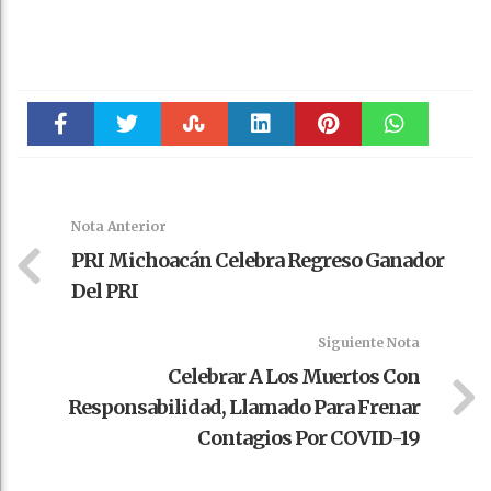
Faceboo
Twitter
Stumble
linkedin
Pinteres
WhatsAp
k
t
pt
Nota Anterior
PRI Michoacán Celebra Regreso Ganador
Del PRI
Siguiente Nota
Celebrar A Los Muertos Con
Responsabilidad, Llamado Para Frenar
Contagios Por COVID-19