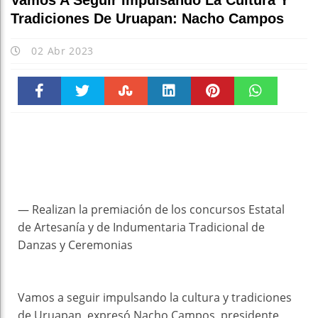
Vamos A Seguir Impulsando La Cultura Y
Tradiciones De Uruapan: Nacho Campos
02 Abr 2023
Faceboo
Twitter
Stumble
linkedin
Pinteres
WhatsAp
k
t
pt
— Realizan la premiación de los concursos Estatal
de Artesanía y de Indumentaria Tradicional de
Danzas y Ceremonias
Vamos a seguir impulsando la cultura y tradiciones
de Uruapan, expresó Nacho Campos, presidente