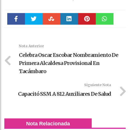
Faceboo
Twitter
Stumble
linkedin
Pinteres
WhatsAp
k
t
pt
Nota Anterior
Celebra Oscar Escobar Nombramiento De
Primera Alcaldesa Provisional En
Tacámbaro
Siguiente Nota
Capacitó SSM A 812 Auxiliares De Salud
Nota Relacionada