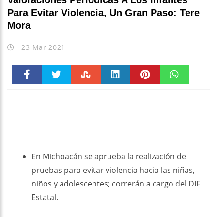
Valoraciones Periódicas A Los Infantes
Para Evitar Violencia, Un Gran Paso: Tere
Mora
23 Mar 2021
Faceboo
Twitter
Stumble
linkedin
Pinteres
WhatsAp
k
t
pt
En Michoacán se aprueba la realización de
pruebas para evitar violencia hacia las niñas,
niños y adolescentes; correrán a cargo del DIF
Estatal.